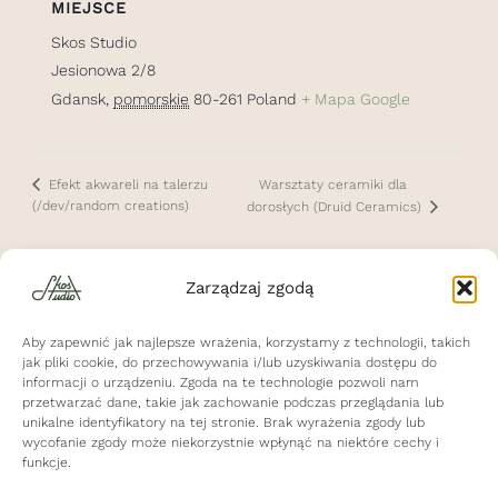
MIEJSCE
Skos Studio
Jesionowa 2/8
Gdansk
,
pomorskie
80-261
Poland
+ Mapa Google
Warsztaty ceramiki dla
Efekt akwareli na talerzu
(/dev/random creations)
dorosłych (Druid Ceramics)
Zarządzaj zgodą
Aby zapewnić jak najlepsze wrażenia, korzystamy z technologii, takich
Polityka Prywatności
jak pliki cookie, do przechowywania i/lub uzyskiwania dostępu do
Regulamin Świadczenia Usług
informacji o urządzeniu. Zgoda na te technologie pozwoli nam
przetwarzać dane, takie jak zachowanie podczas przeglądania lub
Cennik
unikalne identyfikatory na tej stronie. Brak wyrażenia zgody lub
Poznaj nas
wycofanie zgody może niekorzystnie wpłynąć na niektóre cechy i
funkcje.
Galeria