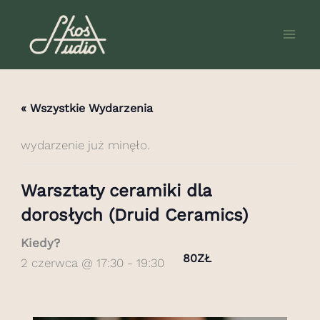
Przejdź
do
treści
« Wszystkie Wydarzenia
wydarzenie już minęło.
Warsztaty ceramiki dla
dorosłych (Druid Ceramics)
Kiedy?
80ZŁ
2 czerwca @ 17:30
-
19:30