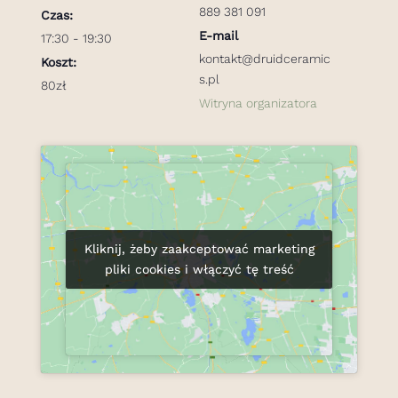
889 381 091
Czas:
E-mail
17:30 - 19:30
kontakt@druidceramic
Koszt:
s.pl
80zł
Witryna organizatora
Kliknij, żeby zaakceptować marketing
Kliknij, żeby zaakceptować marketing
pliki cookies i włączyć tę treść
pliki cookies i włączyć tę treść