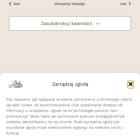
kwi
Aktualny miesiąc
cze
Zasubskrybuj kalendarz
Zarządzaj zgodą
Polityka Prywatności
Aby zapewnić jak najlepsze wrażenia, korzystamy z technologii, takich
Regulamin Świadczenia Usług
jak pliki cookie, do przechowywania i/lub uzyskiwania dostępu do
informacji o urządzeniu. Zgoda na te technologie pozwoli nam
Cennik
przetwarzać dane, takie jak zachowanie podczas przeglądania lub
unikalne identyfikatory na tej stronie. Brak wyrażenia zgody lub
Poznaj nas
wycofanie zgody może niekorzystnie wpłynąć na niektóre cechy i
Galeria
funkcje.